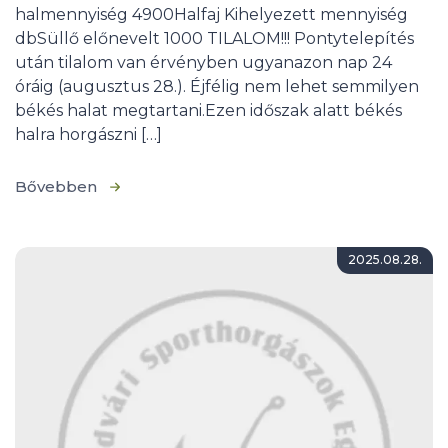
halmennyiség 4900Halfaj Kihelyezett mennyiség
dbSüllő előnevelt 1000 TILALOM!!! Pontytelepítés
után tilalom van érvényben ugyanazon nap 24
óráig (augusztus 28.). Éjfélig nem lehet semmilyen
békés halat megtartani.Ezen időszak alatt békés
halra horgászni […]
Bővebben
2025.08.28.