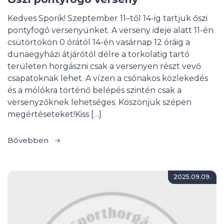
Kedves Sporik! Szeptember 11–től 14-ig tartjuk őszi
pontyfogó versenyünket. A verseny ideje alatt 11-én
csütörtökön 0 órától 14-én vasárnap 12 óráig a
dunaegyházi átjárótól délre a torkolatig tartó
területen horgászni csak a versenyen részt vevő
csapatoknak lehet. A vízen a csónakos közlekedés
és a mólókra történő belépés szintén csak a
versenyzőknek lehetséges. Köszönjük szépen
megértéseteket!Kiss […]
Bővebben
2025.09.09.