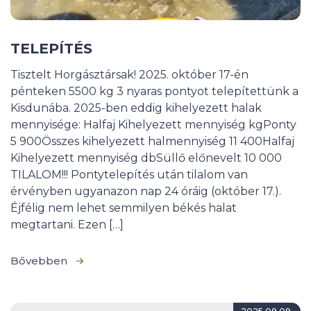
TELEPÍTÉS
Tisztelt Horgásztársak! 2025. október 17-én
pénteken 5500 kg 3 nyaras pontyot telepítettünk a
Kisdunába. 2025-ben eddig kihelyezett halak
mennyisége: Halfaj Kihelyezett mennyiség kgPonty
5 900Összes kihelyezett halmennyiség 11 400Halfaj
Kihelyezett mennyiség dbSüllő előnevelt 10 000
TILALOM!!! Pontytelepítés után tilalom van
érvényben ugyanazon nap 24 óráig (október 17.).
Éjfélig nem lehet semmilyen békés halat
megtartani. Ezen […]
Bővebben