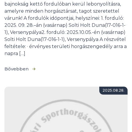
bajnokság kettő fordulóban kerül lebonyolításra,
amelyre minden horgásztársat, tagot szeretettel
várunk! A fordulók időpontjai, helyszínei: 1. forduló:
2025. 09. 28.–án (vasárnap) Solti Holt Duna(17-016-1-
1), Versenypálya2. forduló: 2025.10.05.-én (vasárnap)
Solti Holt Duna(17-016-1-1), Versenypálya A részvétel
feltétele: · érvényes területi horgászengedély arra a
napra […]
Bővebben
2025.08.28.