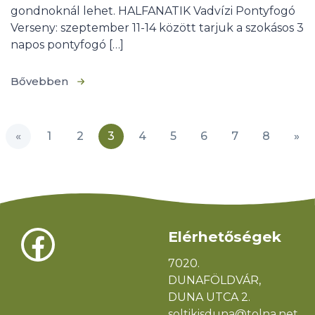
gondnoknál lehet. HALFANATIK Vadvízi Pontyfogó
Verseny: szeptember 11-14 között tarjuk a szokásos 3
napos pontyfogó […]
Bővebben
«
1
2
3
4
5
6
7
8
»
Facebook
Elérhetőségek
7020.
DUNAFÖLDVÁR,
DUNA UTCA 2.
soltikisduna@tolna.net