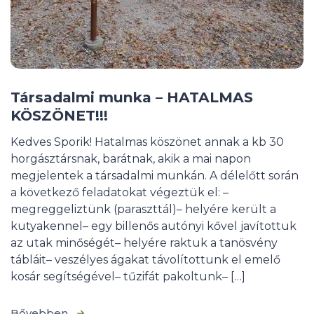
Társadalmi munka – HATALMAS
KÖSZÖNET!!!
Kedves Sporik! Hatalmas köszönet annak a kb 30
horgásztársnak, barátnak, akik a mai napon
megjelentek a társadalmi munkán. A délelőtt során
a következő feladatokat végeztük el: –
megreggeliztünk (paraszttál)– helyére került a
kutyakennel– egy billenős autónyi kővel javítottuk
az utak minőségét– helyére raktuk a tanösvény
tábláit– veszélyes ágakat távolítottunk el emelő
kosár segítségével– tűzifát pakoltunk– […]
Bővebben