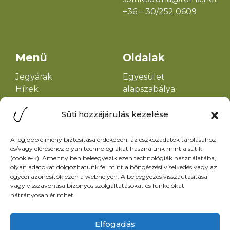
+36 – 30/252 0609
Menü
Oldalak
Jegyárak
Egyesület
Hírek
alapszabálya
Események
Helyi horgászrend
Galéria
Halőrök elérhetősége
Süti hozzájárulás kezelése
Információk
Adatkezelési
Kapcsolat
tájékoztató
A legjobb élmény biztosítása érdekében, az eszközadatok tárolásához
és/vagy eléréséhez olyan technológiákat használunk mint a sütik
Impresszum
(cookie-k). Amennyiben beleegyezik ezen technológiák használatába,
olyan adatokat dolgozhatunk fel mint a böngészési viselkedés vagy az
egyedi azonosítók ezen a webhelyen. A beleegyezés visszautasítása
vagy visszavonása bizonyos szolgáltatásokat és funkciókat
Horgásztanya
hátrányosan érinthet.
gondnok
Elfogadás
+36 – 30/ 240 4754