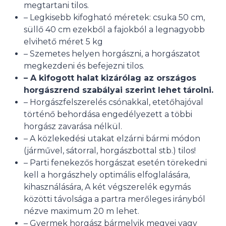
megtartani tilos.
– Legkisebb kifogható méretek: csuka 50 cm,
süllő 40 cm ezekből a fajokból a legnagyobb
elvihető méret 5 kg
– Szemetes helyen horgászni, a horgászatot
megkezdeni és befejezni tilos.
– A kifogott halat kizárólag az országos
horgászrend szabályai szerint lehet tárolni.
– Horgászfelszerelés csónakkal, etetőhajóval
történő behordása engedélyezett a többi
Süti hozzájárulás kezelése
horgász zavarása nélkül.
– A közlekedési utakat elzárni bármi módon
A legjobb élmény biztosítása érdekében, az eszközadatok tárolásához
(járművel, sátorral, horgászbottal stb.) tilos!
és/vagy eléréséhez olyan technológiákat használunk mint a sütik
– Parti fenekezős horgászat esetén törekedni
(cookie-k). Amennyiben beleegyezik ezen technológiák használatába,
kell a horgászhely optimális elfoglalására,
olyan adatokat dolgozhatunk fel mint a böngészési viselkedés vagy az
egyedi azonosítók ezen a webhelyen. A beleegyezés visszautasítása
kihasználására, A két végszerelék egymás
vagy visszavonása bizonyos szolgáltatásokat és funkciókat
közötti távolsága a partra merőleges irányból
hátrányosan érinthet.
nézve maximum 20 m lehet.
– Gyermek horgász bármelyik megyei vagy