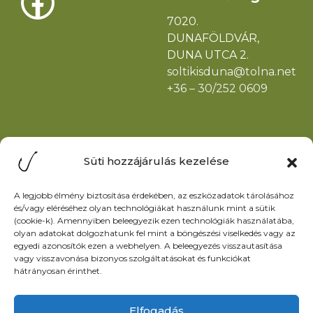
Facebook
7020.
DUNAFÖLDVÁR,
DUNA UTCA 2.
soltikisduna@tolna.net
+36 – 30/252 0609
Menü
Oldalak
Jegyárak
Egyesület
Hírek
alapszabálya
Események
Helyi horgászrend
Galéria
Halőrök elérhetősége
Információk
Adatkezelési
Kapcsolat
tájékoztató
Impresszum