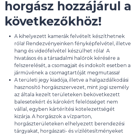
horgász hozzájárul a
következőkhöz!
A kihelyezett kamerák felvételt készíthetnek
róla! Rendezvényeinken fényképfelvétel, illetve
hang és videófelvétel készülhet róla! A
hivatásos és a társadalmi halőrök kérésére a
felszerelését, a csomagjait és indokolt esetben a
járművének a csomagtartóját megmutassa!
A területi jegy kiadója, illetve a halgazdálkodási
hasznosító horgászszervezet, mint jogi személy
az általa kezelt területeken bekövetkezett
balesetekért és károkért felelősséget nem
vállal, egyben kártérítési kötelezettségét
kizárja. A horgászok a vízparton,
horgászterületeken elhelyezett berendezési
tárgyakat, horgászati- és vízilétesítményeket