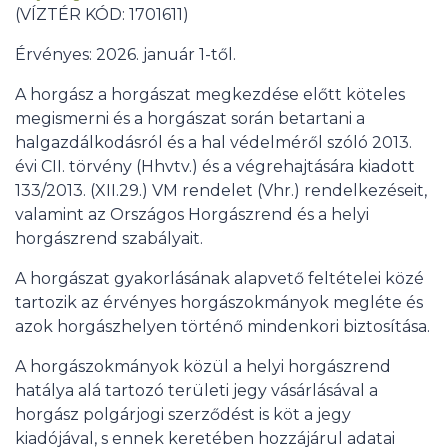
(VÍZTÉR KÓD: 1701611)
Érvényes: 2026. január 1-től.
A horgász a horgászat megkezdése előtt köteles
megismerni és a horgászat során betartani a
halgazdálkodásról és a hal védelméről szóló 2013.
évi CII. törvény (Hhvtv.) és a végrehajtására kiadott
133/2013. (XII.29.) VM rendelet (Vhr.) rendelkezéseit,
valamint az Országos Horgászrend és a helyi
horgászrend szabályait.
A horgászat gyakorlásának alapvető feltételei közé
tartozik az érvényes horgászokmányok megléte és
azok horgászhelyen történő mindenkori biztosítása.
A horgászokmányok közül a helyi horgászrend
hatálya alá tartozó területi jegy vásárlásával a
horgász polgárjogi szerződést is köt a jegy
kiadójával, s ennek keretében hozzájárul adatai