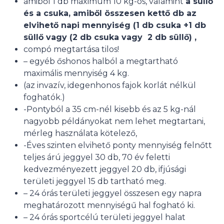
amiből 1 db maximum 10 kg-os, valamint
a süllő
és a csuka, amiből összesen kettő db az
elvihető napi mennyiség (1 db csuka +1 db
süllő vagy (2 db csuka vagy 2 db süllő) ,
compó megtartása tilos!
– egyéb őshonos halból a megtartható
maximális mennyiség 4 kg.
(az invazív, idegenhonos fajok korlát nélkül
foghatók.)
-Pontyból a 35 cm-nél kisebb és az 5 kg-nál
nagyobb példányokat nem lehet megtartani,
mérleg használata kötelező,
-Éves szinten elvihető ponty mennyiség felnőtt
teljes árú jeggyel 30 db, 70 év feletti
kedvezményezett jeggyel 20 db, ifjúsági
területi jeggyel 15 db tartható meg.
– 24 órás területi jeggyel összesen egy napra
meghatározott mennyiségű hal fogható ki.
– 24 órás sportcélú területi jeggyel halat