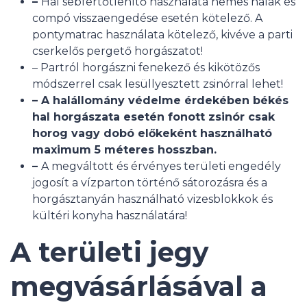
–
Hal sebfertőtlenítő használata nemes halak és
compó visszaengedése esetén kötelező. A
pontymatrac használata kötelező, kivéve a parti
cserkelős pergető horgászatot!
– Partról horgászni fenekező és kikötözős
módszerrel csak lesüllyesztett zsinórral lehet!
– A halállomány védelme érdekében békés
hal horgászata esetén fonott zsinór csak
horog vagy dobó előkeként használható
maximum 5 méteres hosszban.
–
A megváltott és érvényes területi engedély
jogosít a vízparton történő sátorozásra és a
horgásztanyán használható vizesblokkok és
kültéri konyha használatára!
A területi jegy
megvásárlásával a