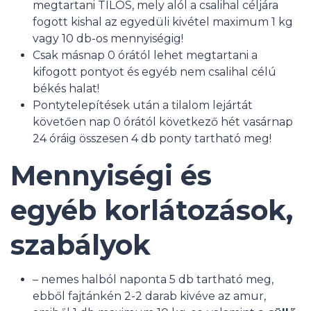
megtartani TILOS, mely alól a csalihal céljára
fogott kishal az egyedüli kivétel maximum 1 kg
vagy 10 db-os mennyiségig!
Csak másnap 0 órától lehet megtartani a
kifogott pontyot és egyéb nem csalihal célú
békés halat!
Pontytelepítések után a tilalom lejártát
követően nap 0 órától következő hét vasárnap
24 óráig összesen 4 db ponty tartható meg!
Mennyiségi és
egyéb korlátozások,
szabályok
– nemes halból naponta 5 db tartható meg,
ebből fajtánkén 2-2 darab kivéve az amur,