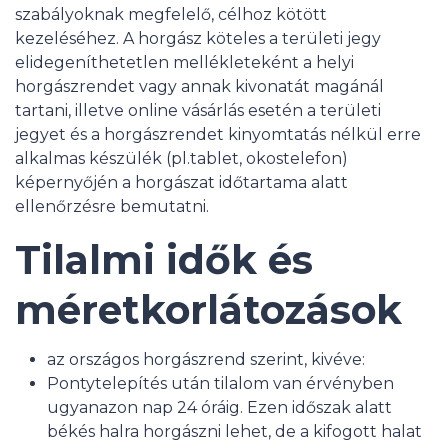
szabályoknak megfelelő, célhoz kötött
kezeléséhez. A horgász köteles a területi jegy
elidegeníthetetlen mellékleteként a helyi
horgászrendet vagy annak kivonatát magánál
tartani, illetve online vásárlás esetén a területi
jegyet és a horgászrendet kinyomtatás nélkül erre
alkalmas készülék (pl.tablet, okostelefon)
képernyőjén a horgászat időtartama alatt
ellenőrzésre bemutatni.
Tilalmi idők és
méretkorlátozások
az országos horgászrend szerint, kivéve:
Pontytelepítés után tilalom van érvényben
ugyanazon nap 24 óráig. Ezen időszak alatt
békés halra horgászni lehet, de a kifogott halat