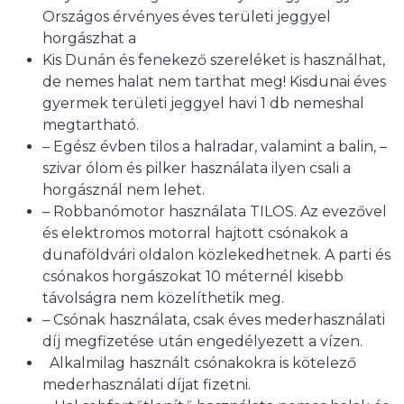
Elfogadás
Országos érvényes éves területi jeggyel
horgászhat a
Tiltás
Kis Dunán és fenekező szereléket is használhat,
de nemes halat nem tarthat meg! Kisdunai éves
Beállítások megtekintése
gyermek területi jeggyel havi 1 db nemeshal
megtartható.
Adatkezelési tájékoztató
– Egész évben tilos a halradar, valamint a balin, –
szivar ólom és pilker használata ilyen csali a
horgásznál nem lehet.
– Robbanómotor használata TILOS. Az evezővel
és elektromos motorral hajtott csónakok a
dunaföldvári oldalon közlekedhetnek. A parti és
csónakos horgászokat 10 méternél kisebb
távolságra nem közelíthetik meg.
– Csónak használata, csak éves mederhasználati
díj megfizetése után engedélyezett a vízen.
Alkalmilag használt csónakokra is kötelező
mederhasználati díjat fizetni.