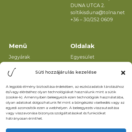
Tiltás
DUNA UTCA 2.
soltikisduna@tolna.net
Beállítások megtekintése
+36 – 30/252 0609
Adatkezelési tájékoztató
Menü
Oldalak
Jegyárak
Egyesület
Hírek
alapszabálya
Események
Helyi horgászrend
Galéria
Halőrök elérhetősége
Információk
Adatkezelési
Kapcsolat
tájékoztató
Impresszum
Horgásztanya