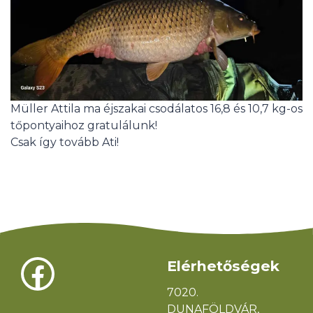
Müller Attila ma éjszakai csodálatos 16,8 és 10,7 kg-os
tőpontyaihoz gratulálunk!
Csak így tovább Ati!
Süti hozzájárulás kezelése
A legjobb élmény biztosítása érdekében, az eszközadatok tárolásához
és/vagy eléréséhez olyan technológiákat használunk mint a sütik
(cookie-k). Amennyiben beleegyezik ezen technológiák használatába,
olyan adatokat dolgozhatunk fel mint a böngészési viselkedés vagy az
egyedi azonosítók ezen a webhelyen. A beleegyezés visszautasítása
vagy visszavonása bizonyos szolgáltatásokat és funkciókat
hátrányosan érinthet.
Facebook
Elérhetőségek
Elfogadás
7020.
DUNAFÖLDVÁR,