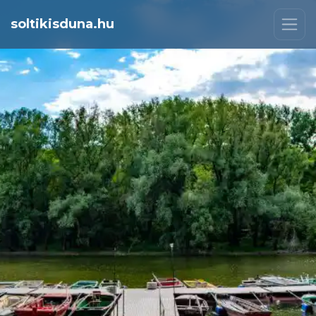
soltikisduna.hu