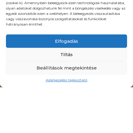
(cookie-k). Amennyiben beleegyezik ezen technológiák használatába,
DUNAFÖLDVÁR,
olyan adatokat dolgozhatunk fel mint a böngészési viselkedés vagy az
egyedi azonosítók ezen a webhelyen. A beleegyezés visszautasítása
DUNA UTCA 2.
vagy visszavonása bizonyos szolgáltatásokat és funkciókat
soltikisduna@tolna.net
hátrányosan érinthet.
+36 – 30/252 0609
Elfogadás
Menü
Oldalak
Tiltás
Jegyárak
Egyesület
Beállítások megtekintése
Hírek
alapszabálya
Események
Helyi horgászrend
Adatkezelési tájékoztató
Galéria
Halőrök elérhetősége
Információk
Adatkezelési
Kapcsolat
tájékoztató
Impresszum