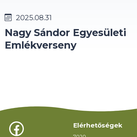
2025.08.31
Nagy Sándor Egyesületi
Emlékverseny
Süti hozzájárulás kezelése
Facebook
Elérhetőségek
A legjobb élmény biztosítása érdekében, az eszközadatok tárolásához
és/vagy eléréséhez olyan technológiákat használunk mint a sütik
7020.