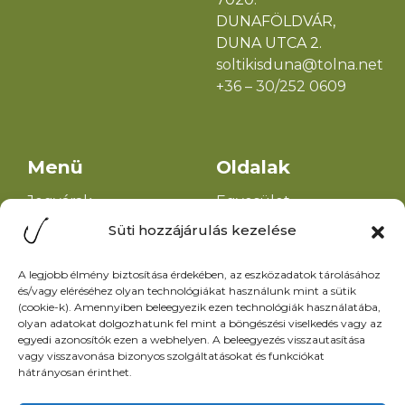
(cookie-k). Amennyiben beleegyezik ezen technológiák használatába,
DUNAFÖLDVÁR,
olyan adatokat dolgozhatunk fel mint a böngészési viselkedés vagy az
DUNA UTCA 2.
egyedi azonosítók ezen a webhelyen. A beleegyezés visszautasítása
vagy visszavonása bizonyos szolgáltatásokat és funkciókat
soltikisduna@tolna.net
hátrányosan érinthet.
+36 – 30/252 0609
Elfogadás
Menü
Oldalak
Tiltás
Jegyárak
Egyesület
Beállítások megtekintése
Hírek
alapszabálya
Események
Helyi horgászrend
Adatkezelési tájékoztató
Galéria
Halőrök elérhetősége
Információk
Adatkezelési
Kapcsolat
tájékoztató
Impresszum