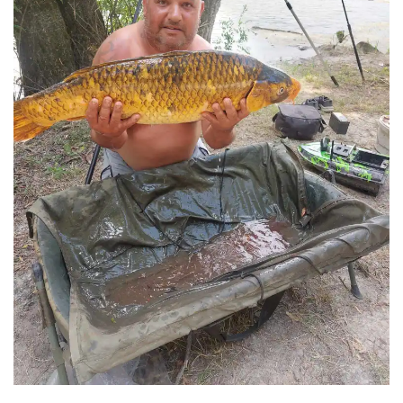
egyedi azonosítók ezen a webhelyen. A beleegyezés visszautasítása
vagy visszavonása bizonyos szolgáltatásokat és funkciókat
hátrányosan érinthet.
Elfogadás
Tiltás
Beállítások megtekintése
Adatkezelési tájékoztató