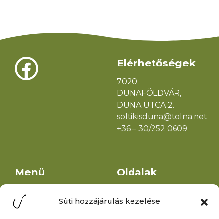
Facebook
Elérhetőségek
7020.
DUNAFÖLDVÁR,
DUNA UTCA 2.
soltikisduna@tolna.net
+36 – 30/252 0609
Menü
Oldalak
Jegyárak
Egyesület
Hírek
alapszabálya
Események
Helyi horgászrend