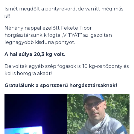
Ismét megdőlt a pontyrekord, de van itt még más
is!!!
Néhány nappal ezelőtt Fekete Tibor
horgásztársunk kifogta „VITYÁT” az igazoltan
legnagyobb kisduna pontyot.
A hal súlya 20,3 kg volt.
De voltak egyéb szép fogások is: 10 kg-os tőponty és
koi is horogra akadt!
Gratulálunk a sportszerű horgásztársaknak!