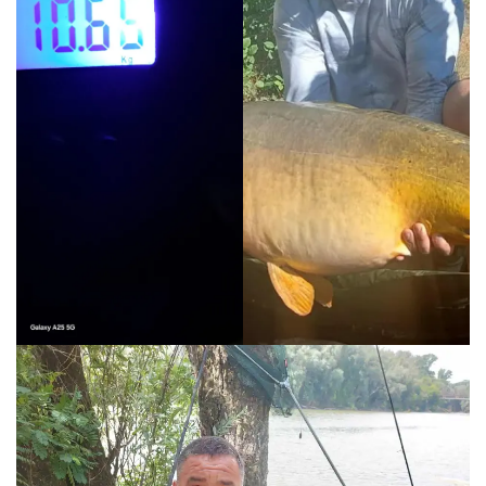
Süti hozzájárulás kezelése
A legjobb élmény biztosítása érdekében, az eszközadatok tárolásához
és/vagy eléréséhez olyan technológiákat használunk mint a sütik
(cookie-k). Amennyiben beleegyezik ezen technológiák használatába,
olyan adatokat dolgozhatunk fel mint a böngészési viselkedés vagy az