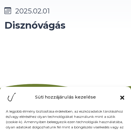
2025.02.01
Disznóvágás
Süti hozzájárulás kezelése
Facebook
Elérhetőségek
A legjobb élmény biztosítása érdekében, az eszközadatok tárolásához
7020.
és/vagy eléréséhez olyan technológiákat használunk mint a sütik
DUNAFÖLDVÁR,
(cookie-k). Amennyiben beleegyezik ezen technológiák használatába,
DUNA UTCA 2.
olyan adatokat dolgozhatunk fel mint a böngészési viselkedés vagy az