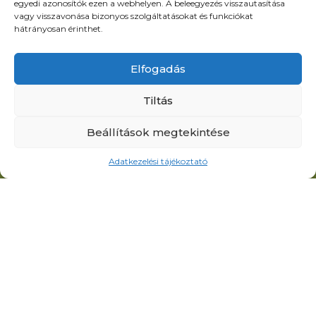
egyedi azonosítók ezen a webhelyen. A beleegyezés visszautasítása
soltikisduna@tolna.net
vagy visszavonása bizonyos szolgáltatásokat és funkciókat
+36 – 30/252 0609
hátrányosan érinthet.
Elfogadás
Menü
Oldalak
Tiltás
Jegyárak
Egyesület
Hírek
alapszabálya
Beállítások megtekintése
Események
Helyi horgászrend
Adatkezelési tájékoztató
Galéria
Halőrök elérhetősége
Információk
Adatkezelési
Kapcsolat
tájékoztató
Impresszum
Horgásztanya
gondnok