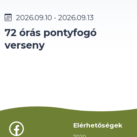
2026.09.10 - 2026.09.13
72 órás pontyfogó
verseny
Süti hozzájárulás kezelése
Facebook
Elérhetőségek
A legjobb élmény biztosítása érdekében, az eszközadatok tárolásához
és/vagy eléréséhez olyan technológiákat használunk mint a sütik
7020.