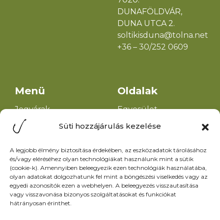
(cookie-k). Amennyiben beleegyezik ezen technológiák használatába,
DUNAFÖLDVÁR,
olyan adatokat dolgozhatunk fel mint a böngészési viselkedés vagy az
egyedi azonosítók ezen a webhelyen. A beleegyezés visszautasítása
DUNA UTCA 2.
vagy visszavonása bizonyos szolgáltatásokat és funkciókat
soltikisduna@tolna.net
hátrányosan érinthet.
+36 – 30/252 0609
Elfogadás
Menü
Oldalak
Tiltás
Jegyárak
Egyesület
Beállítások megtekintése
Hírek
alapszabálya
Események
Helyi horgászrend
Adatkezelési tájékoztató
Galéria
Halőrök elérhetősége
Információk
Adatkezelési
Kapcsolat
tájékoztató
Impresszum